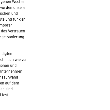
angenen Wochen
 wurden unsere
ischen und
tute und für den
emporär
 das Vertrauen
udgetsanierung
ndigten
ich nach wie vor
tionen und
. Unternehmen
ngsaufwand
gen auf dem
ase sind
 fest.