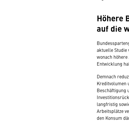
Höhere 
auf die 
Bundessparteng
aktuelle Studi
wonach höhere A
Entwicklung ha
Demnach reduzi
Kreditvolumen u
Beschäftigung 
Investitionsrüc
langfristig sowi
Arbeitsplätze v
den Konsum dä