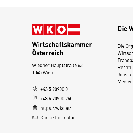
Die 
Wirtschaftskammer
Die Org
Österreich
Wirtsc
D
Transp
Wiedner Hauptstraße 63
i
Rechtl
1045 Wien
Jobs u
e
Medien
s
+43 5 90900 0
e
+43 5 90900 250
S
e
https://wko.at/
it
Kontaktformular
e
v