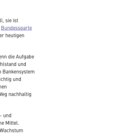
, sie ist
r
Bundessparte
er heutigen
enn die Aufgabe
ohlstand und
dem Bankensystem
ichtig und
hen
Weg nachhaltig
- und
e Mittel.
nd Wachstum