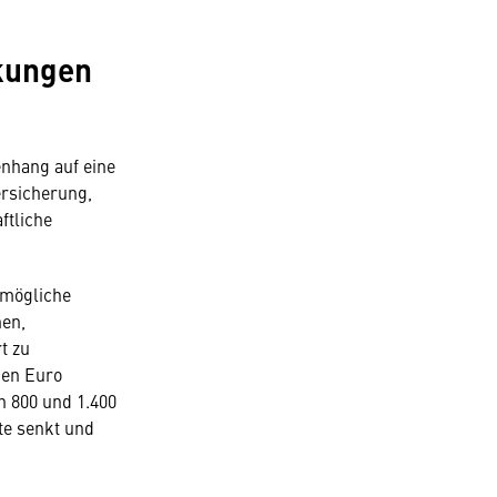
kungen
nhang auf eine
ersicherung,
ftliche
 mögliche
nen,
t zu
nen Euro
en 800 und 1.400
te senkt und