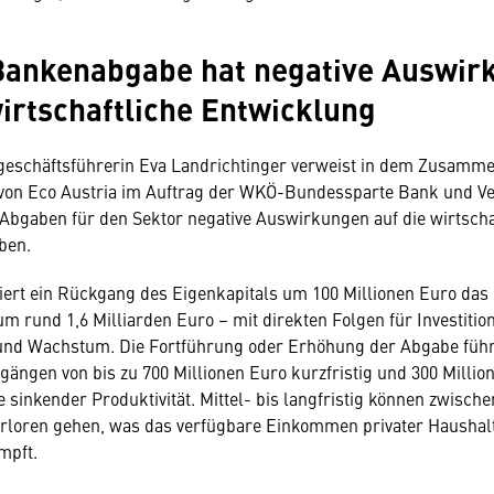
Bankenabgabe hat negative Auswir
wirtschaftliche Entwicklung
eschäftsführerin Eva Landrichtinger verweist in dem Zusamme
e von Eco Austria im Auftrag der WKÖ-Bundessparte Bank und V
bgaben für den Sektor negative Auswirkungen auf die wirtscha
ben.
ert ein Rückgang des Eigenkapitals um 100 Millionen Euro das
m rund 1,6 Milliarden Euro – mit direkten Folgen für Investitio
und Wachstum. Die Fortführung oder Erhöhung der Abgabe führ
kgängen von bis zu 700 Millionen Euro kurzfristig und 300 Millio
e sinkender Produktivität. Mittel- bis langfristig können zwisch
erloren gehen, was das verfügbare Einkommen privater Haushal
mpft.