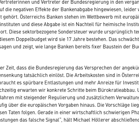
Vertreterinnen und Vertreter der Bundesregierung in den verg
f die negativen Effekte der Bankenabgabe hingewiesen, leider
t gehört. Österreichs Banken stehen im Wettbewerb mit europä
instituten und diese Abgabe ist ein Nachteil für heimische Insti
ort. Diese sektorbezogene Sondersteuer wurde ursprünglich t
 diesem Doppelbudget wird sie 17 Jahre bestehen. Das schwächt
nsagen und zeigt, wie lange Banken bereits fixer Baustein der B
der Zeit, dass die Bundesregierung das Versprechen der angekü
senkung tatsächlich einlöst. Die Arbeitskosten sind in Österre
braucht es spürbare Entlastungen und mehr Anreize für Investi
chzeitig erwarten wir konkrete Schritte beim Bürokratieabbau
 Jahren mit steigender Regulierung und zusätzlichem Verwaltu
äufig über die europäischen Vorgaben hinaus. Die Vorschläge lie
ssen Taten folgen. Gerade in einer wirtschaftlich schwierigen Ph
astungen das falsche Signal“, hält Michael Höllerer abschließend