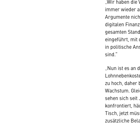
„Wir haben die 
immer wieder au
Argumente nich
digitalen Finanz
gesamten Stand
eingeführt, mit
in politische A
sind.“
„Nun ist es an 
Lohnnebenkosten
zu hoch, daher 
Wachstum. Glei
sehen sich seit
konfrontiert, h
Tisch, jetzt mü
zusätzliche Bel