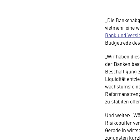
„Die Bankenabgab
vielmehr eine w
Bank und Versi
Budgetrede des
„Wir haben dies
der Banken best
Beschäftigung z
Liquidität entz
wachstumsfeind
Reformanstreng
zu stabilen öffe
Und weiter: „W
Risikopuffer ve
Gerade in wirts
zugunsten kurzf