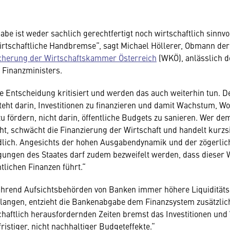
e ist weder sachlich gerechtfertigt noch wirtschaftlich sinnvoll
irtschaftliche Handbremse“, sagt Michael Höllerer, Obmann de
cherung der Wirtschaftskammer Österreich
(WKÖ), anlässlich d
 Finanzministers.
e Entscheidung kritisiert und werden das auch weiterhin tun. D
eht darin, Investitionen zu finanzieren und damit Wachstum, W
u fördern, nicht darin, öffentliche Budgets zu sanieren. Wer 
ieht, schwächt die Finanzierung der Wirtschaft und handelt kurzs
lich. Angesichts der hohen Ausgabendynamik und der zögerlic
ungen des Staates darf zudem bezweifelt werden, dass dieser 
ntlichen Finanzen führt.“
ährend Aufsichtsbehörden von Banken immer höhere Liquiditäts
rlangen, entzieht die Bankenabgabe dem Finanzsystem zusätzlich
chaftlich herausfordernden Zeiten bremst das Investitionen u
ristiger, nicht nachhaltiger Budgeteffekte.“