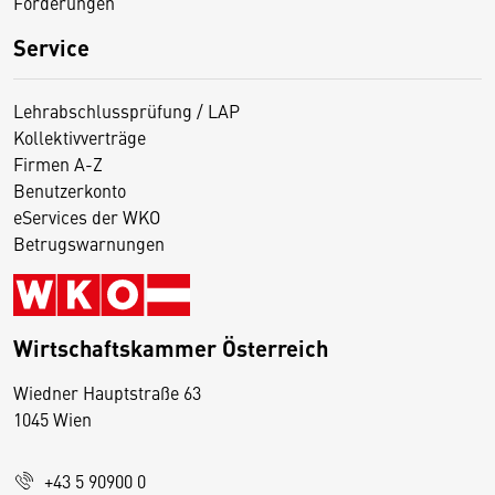
Förderungen
Service
Lehrabschlussprüfung / LAP
Kollektivverträge
Firmen A-Z
Benutzerkonto
eServices der WKO
Betrugswarnungen
Wirtschaftskammer Österreich
Wiedner Hauptstraße 63
D
1045 Wien
i
e
+43 5 90900 0
s