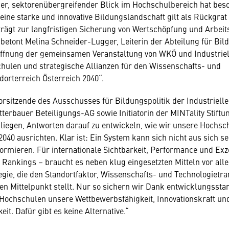
er, sektorenübergreifender Blick im Hochschulbereich hat bes
eine starke und innovative Bildungslandschaft gilt als Rückgrat
trägt zur langfristigen Sicherung von Wertschöpfung und Arbeit
 betont Melina Schneider-Lugger, Leiterin der Abteilung für Bild
öffnung der gemeinsamen Veranstaltung von WKÖ und Industrie
ulen und strategische Allianzen für den Wissenschafts- und
dorterreich Österreich 2040“.
orsitzende des Ausschusses für Bildungspolitik der Industriell
terbauer Beteiligungs-AG sowie Initiatorin der MINTality Stiftun
nliegen, Antworten darauf zu entwickeln, wie wir unsere Hochsc
2040 ausrichten. Klar ist: Ein System kann sich nicht aus sich s
ormieren. Für internationale Sichtbarkeit, Performance und Exze
Rankings – braucht es neben klug eingesetzten Mitteln vor all
gie, die den Standortfaktor, Wissenschafts- und Technologietra
en Mittelpunkt stellt. Nur so sichern wir Dank entwicklungssta
 Hochschulen unsere Wettbewerbsfähigkeit, Innovationskraft und
it. Dafür gibt es keine Alternative.“