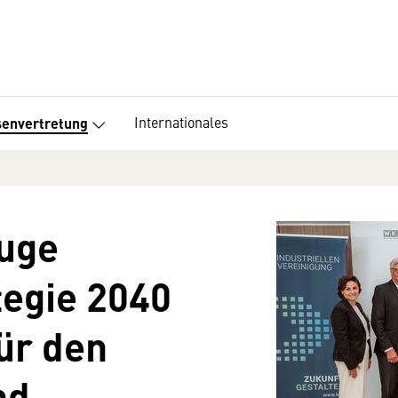
Internationales
senvertretung
luge
tegie 2040
ür den
nd