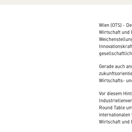
Wien (OTS)
-
De
Wirtschaft und 
Weichenstellunge
Innovationskraf
gesellschaftlic
Gerade auch ang
zukunftsorienti
Wirtschafts- un
Vor diesem Hin
Industriellenve
Round Table um
internationalen
Wirtschaft und 