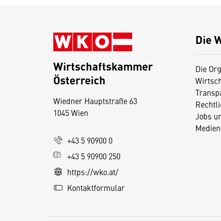
Die 
Wirtschaftskammer
Die Org
Österreich
Wirtsc
D
Transp
Wiedner Hauptstraße 63
i
Rechtl
1045 Wien
Jobs u
e
Medien
s
+43 5 90900 0
e
+43 5 90900 250
S
e
https://wko.at/
it
Kontaktformular
e
v