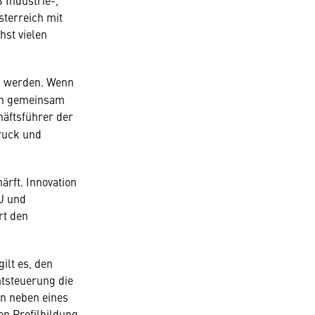
 Industrie-,
sterreich mit
hst vielen
d werden. Wenn
 an gemeinsam
äftsführer der
bruck und
rft. Innovation
U und
rt den
ilt es, den
mtsteuerung die
en neben eines
en Profilbildung