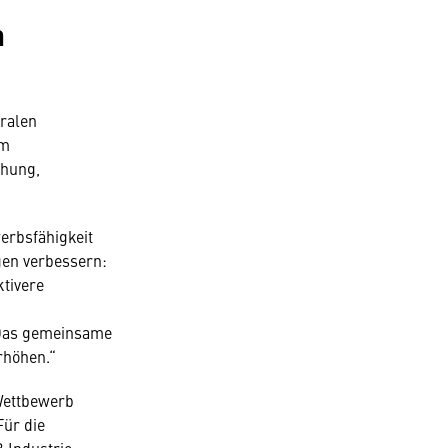
n
tralen
im
chung,
erbsfähigkeit
gen verbessern:
tivere
 Das gemeinsame
erhöhen.“
Wettbewerb
Für die