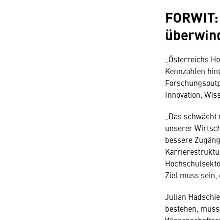
FORWIT:
überwin
„Österreichs Ho
Kennzahlen hint
Forschungsoutpu
Innovation, Wi
„Das schwächt n
unserer Wirtsc
bessere Zugängl
Karrierestruktur
Hochschulsektor
Ziel muss sein,
Julian Hadschi
bestehen, muss 