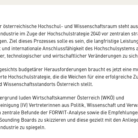
r österreichische Hochschul- und Wissenschaftsraum steht aus
Industrie im Zuge der Hochschulstrategie 2040 vor zentralen st
n. Ziel dieses Prozesses solle es sein, die langfristige Leistung
t und internationale Anschlussfähigkeit des Hochschulsystems 
her, technologischer und wirtschaftlicher Veränderungen zu sich
esichts budgetärer Herausforderungen braucht es jetzt eine m
erte Hochschulstrategie, die die Weichen für eine erfolgreiche Z
d Wissenschaftsstandorts Österreich stellt.
tergrund luden Wirtschaftskammer Österreich (WKÖ) und
reinigung (IV) Vertreterinnen aus Politik, Wissenschaft und Ver
 zentrale Befunde der FORWIT-Analyse sowie die Empfehlunge
 Sounding Boards zu skizzieren und diese gezielt mit den Anlieg
Industrie zu spiegeln.