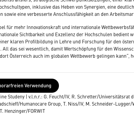
chschultypen, inklusive das Heben von Synergien, eine deutli
 sowie eine verbesserte Anschlussfähigkeit an den Arbeitsmar
l für mehr Innovationskraft und internationale Wettbewerbsfähi
rnationale Sichtbarkeit und Exzellenz der Hochschulen bedient 
iner klaren Profilbildung in Lehre und Forschung für den öster
All das sei wesentlich, damit Wertschöpfung für den Wissensc
dort Österreich auch im globalen Wettbewerb gelingen kann“, 
norarfreien Verwendung
ne Studeny | v.l.n.r.: G. Feucht/IV, R. Schretter/Universitätsrat d
adschieff/Humanocare Group, T. Niss/IV, M. Schneider-Lugger/
T. Henzinger/FORWIT