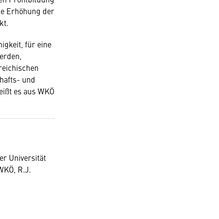
che Erhöhung der
kt.
gkeit, für eine
werden,
reichischen
hafts- und
heißt es aus WKÖ
er Universität
WKÖ, R.J.