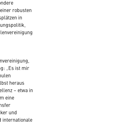
ondere
 einer robusten
splätzen in
ungspolitik,
llenvereinigung
envereinigung,
g: „Es ist mir
hulen
elbst heraus
llenz – etwa in
em eine
nsfer
rker und
 internationale