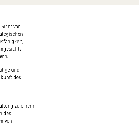
 Sicht von
rategischen
sfähigkeit,
angesichts
ern.
utige und
ukunft des
waltung zu einem
n des
en von