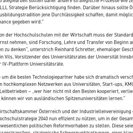
rategiearbeit sollten daher andere strategische Prozesse wie zB
LLL Strategie Berücksichtigung finden. Darüber hinaus sollte Ö
usbildungstradition jene Durchlässigkeit schaffen, damit möglic
Chance gegeben wird.“
ion der Hochschulschulen mit der Wirtschaft muss der Standar
 ernst nehmen, sind Forschung, Lehre und Transfer von Beginn
 zu denken“, unterstrich Reinhard Schretter,
ehemaliger Gesch
in Vils, Vorsitzender des Universitätsrates der Universität Inns
 IV-Plattform Universitätsräte.
um die besten Technologiepartner habe sich dramatisch verschä
in hochkomplexen Netzwerken aus Universitäten, Start-ups, KM
Leitbetrieben – „wer hier nicht mit den Besten kooperiert, verlie
 können wir von ausländischen Spitzenuniversitäten lernen.“
irtschaftskammer Österreich und der Industriellenvereinigung g
ochschulstrategie 2040 nun effizient zu nützen, um in der Gesa
 wesentlichen politischen Reformvorhaben zu stellen. Diese sei
senstransfers, strategische Schwerpunktsetzungen, einer klar