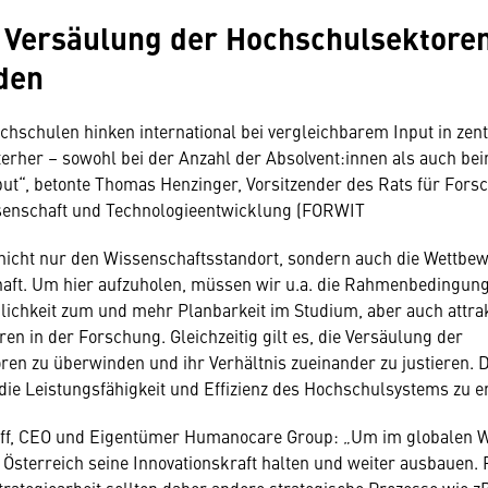
 Versäulung der Hochschulsektore
den
chschulen hinken international bei vergleichbarem Input in zen
erher – sowohl bei der Anzahl der Absolvent:innen als auch be
t“, betonte Thomas Henzinger, Vorsitzender des Rats für Fors
ssenschaft und Technologieentwicklung (FORWIT
icht nur den Wissenschaftsstandort, sondern auch die Wettbew
haft. Um hier aufzuholen, müssen wir u.a. die Rahmenbedingun
ichkeit zum und mehr Planbarkeit im Studium, aber auch attrak
en in der Forschung. Gleichzeitig gilt es, die Versäulung der
en zu überwinden und ihr Verhältnis zueinander zu justieren.
 die Leistungsfähigkeit und Effizienz des Hochschulsystems zu 
eff, CEO und Eigentümer Humanocare Group: „Um im globalen 
Österreich seine Innovationskraft halten und weiter ausbauen. 