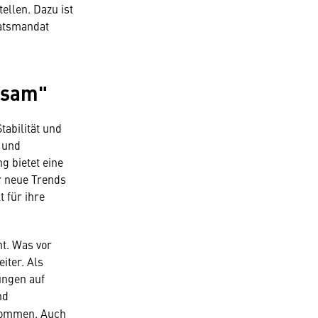
llen. Dazu ist
ratsmandat
ksam"
abilität und
e und
 bietet eine
r neue Trends
 für ihre
nt. Was vor
iter. Als
ungen auf
nd
ekommen. Auch