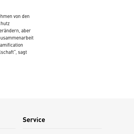
nehmen von den
chutz
erändern, aber
r Zusammenarbeit
amification
schaft“, sagt
Service