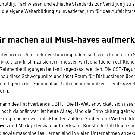
uldig, Fachwissen und ethische Standards zur Verfügung zu ste
n die eigene Weiterbildung zu investieren, um für das Aufsichts
.
Wir machen auf Must-haves aufmer
täten in der Unternehmensführung haben sich verschoben. Um St
gkeit langfristig zu sichern, müssen wirtschaftliche, rechtlich
 Rahmenbedingungen laufend angepasst werden. Die CSE-Tagung
genau diese Schwerpunkte und lässt Raum für Diskussionen übe
Intelligenz oder Gamification. Unternehmen nützen Trends gezielt
lung.
mann des Fachverbands UBIT: „Die IT-Welt entwickelt sich rasa
noch visionär war, ist heute Alltag. Und die Entwicklung geht we
etung machen wir mit aktuellen Zahlen, Studien und Weiterbild
haves und Marktpotenziale aufmerksam.
Künstliche Intelligenz u
g sowie maschinelles Lernen sind in vielen Unternehmen ang