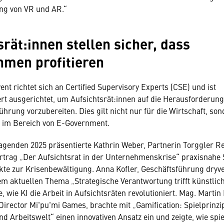
ng von VR und AR.“
srät:innen stellen sicher, dass
men profitieren
ent richtet sich an Certified Supervisory Experts (CSE) und ist
ert ausgerichtet, um Aufsichtsrät:innen auf die Herausforderu
rung vorzubereiten. Dies gilt nicht nur für die Wirtschaft, son
t im Bereich von E-Government.
agenden 2025 präsentierte Kathrin Weber, Partnerin Torggler Re
trag „Der Aufsichtsrat in der Unternehmenskrise“ praxisnahe 
kte zur Krisenbewältigung. Anna Kofler, Geschäftsführung dryv
m aktuellen Thema „Strategische Verantwortung trifft künstliche
e, wie KI die Arbeit in Aufsichtsräten revolutioniert. Mag. Martin 
rector Mi'pu'mi Games, brachte mit „Gamification: Spielprinzi
 Arbeitswelt“ einen innovativen Ansatz ein und zeigte, wie spi