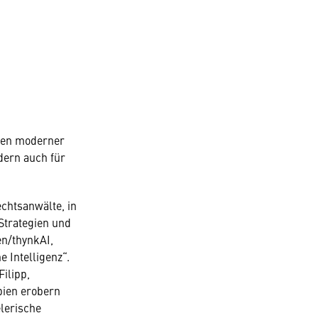
ngen moderner
dern auch für
chtsanwälte, in
Strategien und
en/thynkAI,
 Intelligenz“.
Filipp,
pien erobern
elerische