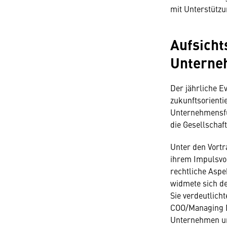
mit Unterstützu
Aufsicht
Unterneh
Der jährliche Ev
zukunftsorienti
Unternehmensfüh
die Gesellschaf
Unter den Vortr
ihrem Impulsvor
rechtliche Aspe
widmete sich de
Sie verdeutlicht
COO/Managing Di
Unternehmen und