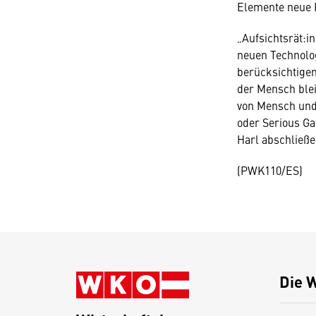
Elemente neue P
„Aufsichtsrät:i
neuen Technolog
berücksichtige
der Mensch blei
von Mensch und 
oder Serious Ga
Harl abschließe
(PWK110/ES)
Die 