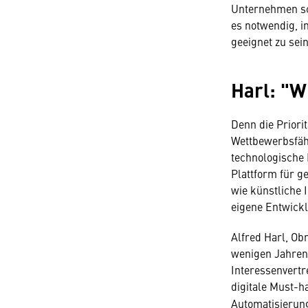
Unternehmen sch
es notwendig, i
geeignet zu sein
Harl: "
Denn die Priori
Wettbewerbsfähi
technologische
Plattform für 
wie künstliche 
eigene Entwick
Alfred Harl, Ob
wenigen Jahren 
Interessenvertr
digitale Must-
Automatisierun