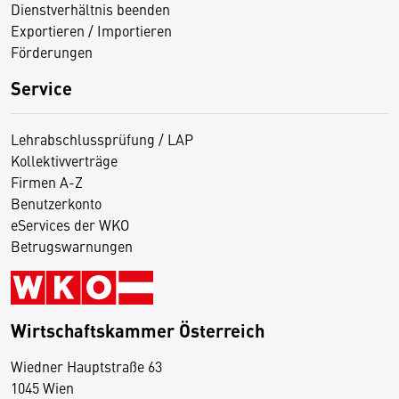
Dienstverhältnis beenden
Exportieren / Importieren
Förderungen
Service
Lehrabschlussprüfung / LAP
Kollektivverträge
Firmen A-Z
Benutzerkonto
eServices der WKO
Betrugswarnungen
Wirtschaftskammer Österreich
Wiedner Hauptstraße 63
D
1045 Wien
i