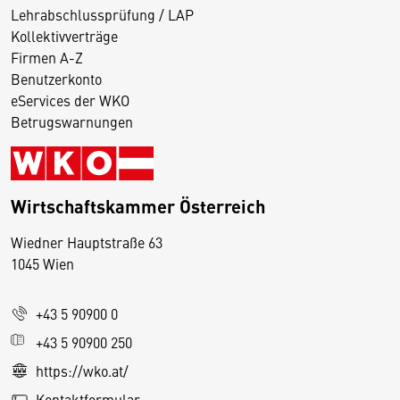
Lehrabschlussprüfung / LAP
Kollektivverträge
Firmen A-Z
Benutzerkonto
eServices der WKO
Betrugswarnungen
Wirtschaftskammer Österreich
Wiedner Hauptstraße 63
D
1045 Wien
i
e
+43 5 90900 0
s
e
+43 5 90900 250
S
https://wko.at/
e
Kontaktformular