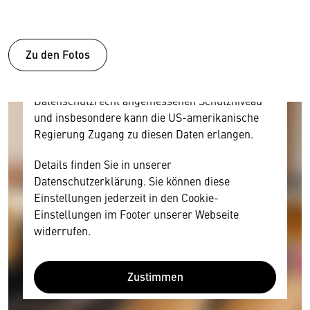
Inhalt anzeigen. Dafür benötigen wir allerdings
Ihre Zustimmung, da Ihr Browser
personenbezogene technische Daten zu Geräten
und Nutzerverhalten mitunter mit US-
Zu den Fotos
amerikanischen Anbietern austauscht.
Diese Daten unterliegen keinem dem EU-
Datenschutzrecht angemessenen Schutzniveau
und insbesondere kann die US-amerikanische
Regierung Zugang zu diesen Daten erlangen.
Details finden Sie in unserer
Datenschutzerklärung. Sie können diese
Einstellungen jederzeit in den Cookie-
Einstellungen im Footer unserer Webseite
widerrufen.
Zustimmen