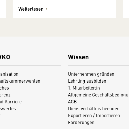
Weiterlesen
WKO
Wissen
anisation
Unternehmen gründen
haftskammerwahlen
Lehrling ausbilden
iches
1. Mitarbeiter:in
arenz
Allgemeine Geschäftsbedingu
nd Karriere
AGB
swertes
Dienstverhältnis beenden
t
Exportieren / Importieren
Förderungen