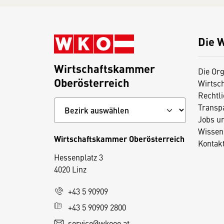
Die 
Wirtschaftskammer
Die Org
Oberösterreich
Wirtsc
Rechtl
Transp
Jobs u
Wissen
Wirtschaftskammer Oberösterreich
Kontak
Hessenplatz 3
4020 Linz
D
+43 5 90909
i
+43 5 90909 2800
e
service@wkooe.at