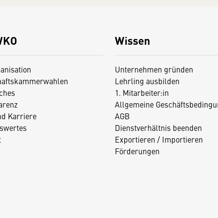
WKO
Wissen
anisation
Unternehmen gründen
haftskammerwahlen
Lehrling ausbilden
iches
1. Mitarbeiter:in
arenz
Allgemeine Geschäftsbedingu
nd Karriere
AGB
swertes
Dienstverhältnis beenden
t
Exportieren / Importieren
Förderungen