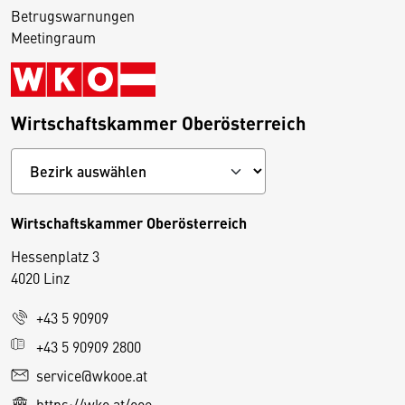
Betrugswarnungen
Meetingraum
Wirtschaftskammer Oberösterreich
Wirtschaftskammer Oberösterreich
Hessenplatz 3
4020 Linz
+43 5 90909
D
+43 5 90909 2800
i
service@wkooe.at
e
https://wko.at/ooe