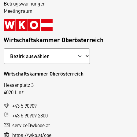
Betrugswarnungen
Meetingraum
Wirtschaftskammer Oberösterreich
Wirtschaftskammer Oberösterreich
Hessenplatz 3
4020 Linz
+43 5 90909
D
+43 5 90909 2800
i
service@wkooe.at
e
https://wko.at/ooe
s