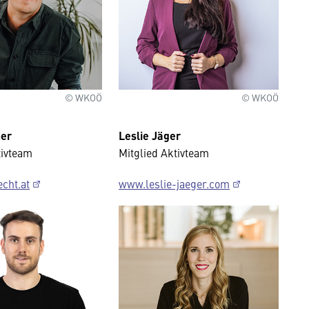
© WKOÖ
© WKOÖ
ner
Leslie Jäger
tivteam
Mitglied Aktivteam
cht.at
www.leslie-jaeger.com