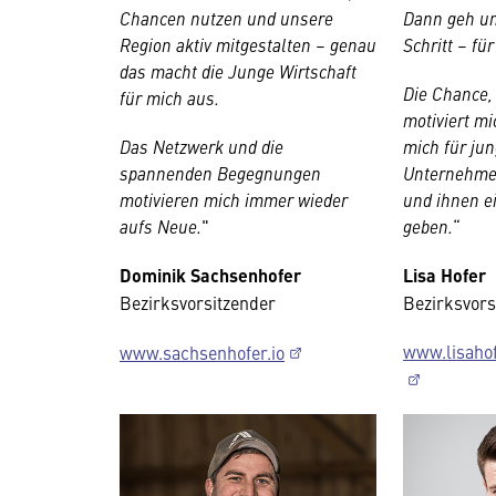
Chancen nutzen und unsere
Dann geh un
Region aktiv mitgestalten – genau
Schritt – fü
das macht die Junge Wirtschaft
Die Chance,
für mich aus.
motiviert m
Das Netzwerk und die
mich für ju
spannenden Begegnungen
Unternehmer
motivieren mich immer wieder
und ihnen e
aufs Neue.
"
geben.
“
Dominik Sachsenhofer
Lisa Hofer
Bezirksvorsitzender
Bezirksvors
www.lisaho
www.sachsenhofer.io