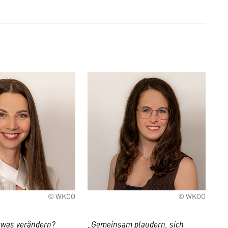
© WKOÖ
© WKOÖ
etwas verändern?
„
Gemeinsam plaudern, sich