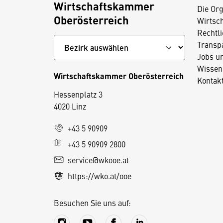
Wirtschaftskammer
Die Org
Oberösterreich
Wirtsc
Rechtl
Transp
Jobs u
Wissen
Wirtschaftskammer Oberösterreich
Kontak
Hessenplatz 3
4020 Linz
D
+43 5 90909
i
+43 5 90909 2800
e
service@wkooe.at
s
https://wko.at/ooe
e
S
Besuchen Sie uns auf:
e
it