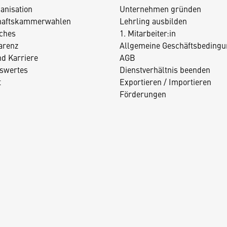
anisation
Unternehmen gründen
haftskammerwahlen
Lehrling ausbilden
iches
1. Mitarbeiter:in
arenz
Allgemeine Geschäftsbedingu
nd Karriere
AGB
swertes
Dienstverhältnis beenden
t
Exportieren / Importieren
Förderungen