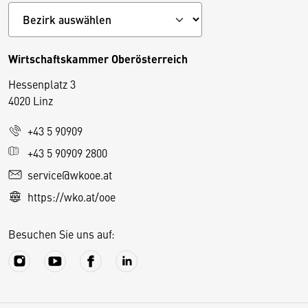
Wirtschaftskammer Oberösterreich
Hessenplatz 3
4020 Linz
+43 5 90909
D
+43 5 90909 2800
i
service@wkooe.at
e
https://wko.at/ooe
s
e
Besuchen Sie uns auf:
S
e
it
e