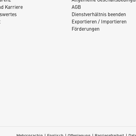
nd Karriere
AGB
swertes
Dienstverhältnis beenden
t
Exportieren / Importieren
Förderungen
Mehrsprachig
Englisch
Offenlegung
Barrierefreiheit
Dat