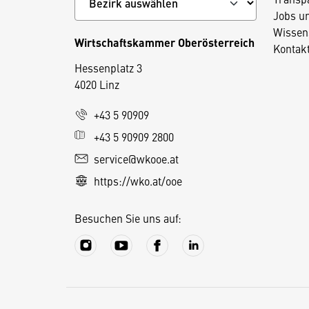
Jobs u
Wissen
Wirtschaftskammer Oberösterreich
Kontak
Hessenplatz 3
4020 Linz
D
+43 5 90909
i
+43 5 90909 2800
e
service@wkooe.at
s
https://wko.at/ooe
e
S
Besuchen Sie uns auf:
e
it
e
v
e