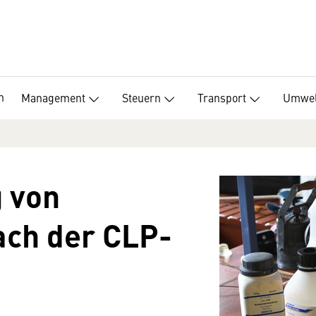
n
Management
Steuern
Transport
Umwel
 von
ach der CLP-