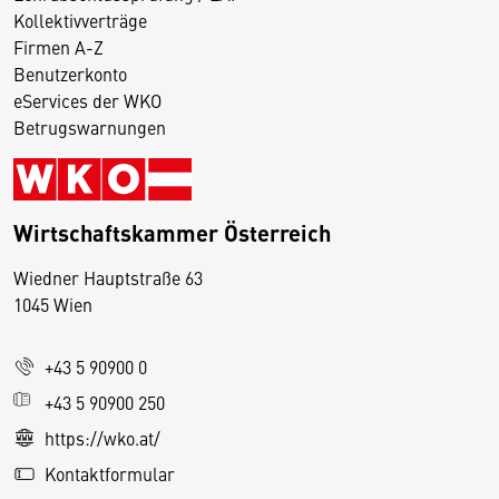
Kollektivverträge
Firmen A-Z
Benutzerkonto
eServices der WKO
Betrugswarnungen
Wirtschaftskammer Österreich
Wiedner Hauptstraße 63
D
1045 Wien
i
e
+43 5 90900 0
s
e
+43 5 90900 250
S
https://wko.at/
e
Kontaktformular
it