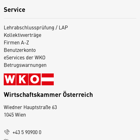
Service
Lehrabschlussprüfung / LAP
Kollektivverträge
Firmen A-Z
Benutzerkonto
eServices der WKO
Betrugswarnungen
Wirtschaftskammer Österreich
Wiedner Hauptstraße 63
D
1045 Wien
i
e
+43 5 90900 0
s