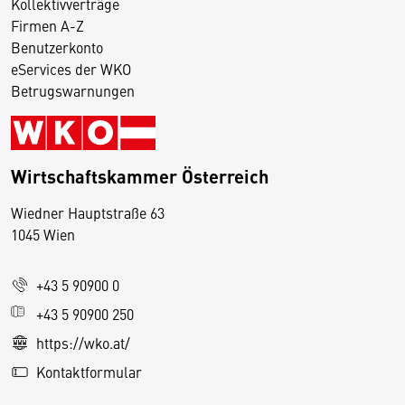
Kollektivverträge
Firmen A-Z
Benutzerkonto
eServices der WKO
Betrugswarnungen
Wirtschaftskammer Österreich
Wiedner Hauptstraße 63
D
1045 Wien
i
e
+43 5 90900 0
s
e
+43 5 90900 250
S
https://wko.at/
e
Kontaktformular
it