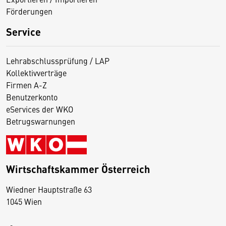
Förderungen
Service
Lehrabschlussprüfung / LAP
Kollektivverträge
Firmen A-Z
Benutzerkonto
eServices der WKO
Betrugswarnungen
Wirtschaftskammer Österreich
Wiedner Hauptstraße 63
D
1045 Wien
i
e