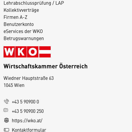
Lehrabschlussprüfung / LAP
Kollektivverträge
Firmen A-Z
Benutzerkonto
eServices der WKO
Betrugswarnungen
Wirtschaftskammer Österreich
Wiedner Hauptstraße 63
D
1045 Wien
i
e
+43 5 90900 0
s
e
+43 5 90900 250
S
https://wko.at/
e
Kontaktformular