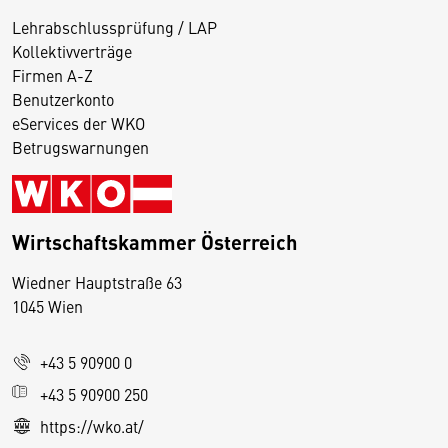
Lehrabschlussprüfung / LAP
Kollektivverträge
Firmen A-Z
Benutzerkonto
eServices der WKO
Betrugswarnungen
Wirtschaftskammer Österreich
Wiedner Hauptstraße 63
D
1045 Wien
i
e
+43 5 90900 0
s
e
+43 5 90900 250
S
https://wko.at/