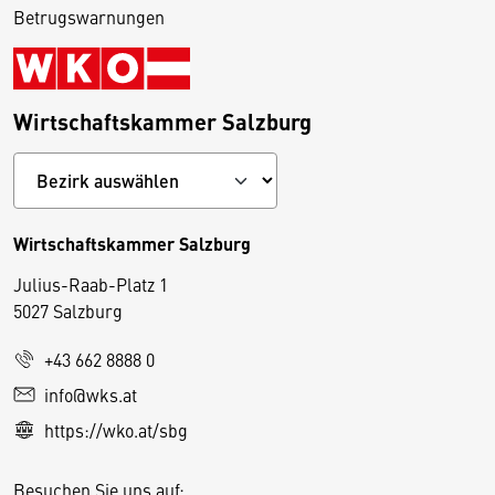
Betrugswarnungen
Wirtschaftskammer Salzburg
Wirtschaftskammer Salzburg
Julius-Raab-Platz 1
5027 Salzburg
D
+43 662 8888 0
i
info@wks.at
e
https://wko.at/sbg
s
e
Besuchen Sie uns auf: