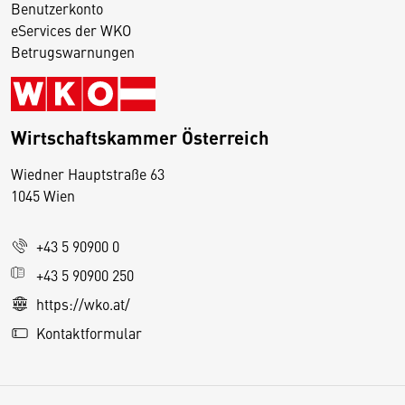
Benutzerkonto
eServices der WKO
Betrugswarnungen
Wirtschaftskammer Österreich
Wiedner Hauptstraße 63
D
1045 Wien
i
e
+43 5 90900 0
s
e
+43 5 90900 250
S
https://wko.at/
e
Kontaktformular
it
e
v