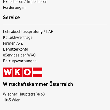
Exportieren / Importieren
Förderungen
Service
Lehrabschlussprüfung / LAP
Kollektivverträge
Firmen A-Z
Benutzerkonto
eServices der WKO
Betrugswarnungen
Wirtschaftskammer Österreich
Wiedner Hauptstraße 63
D
1045 Wien
i
e