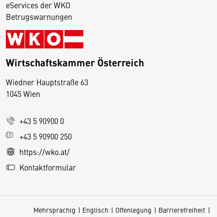
eServices der WKO
Betrugswarnungen
Wirtschaftskammer Österreich
Wiedner Hauptstraße 63
D
1045 Wien
i
e
+43 5 90900 0
s
e
+43 5 90900 250
S
https://wko.at/
e
Kontaktformular
it
e
v
Mehrsprachig
Englisch
Offenlegung
Barrierefreiheit
e