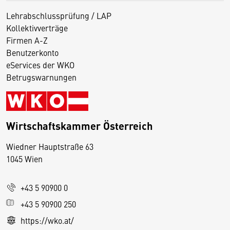
Lehrabschlussprüfung / LAP
Kollektivverträge
Firmen A-Z
Benutzerkonto
eServices der WKO
Betrugswarnungen
Wirtschaftskammer Österreich
Wiedner Hauptstraße 63
D
1045 Wien
i
e
+43 5 90900 0
s
e
+43 5 90900 250
S
https://wko.at/