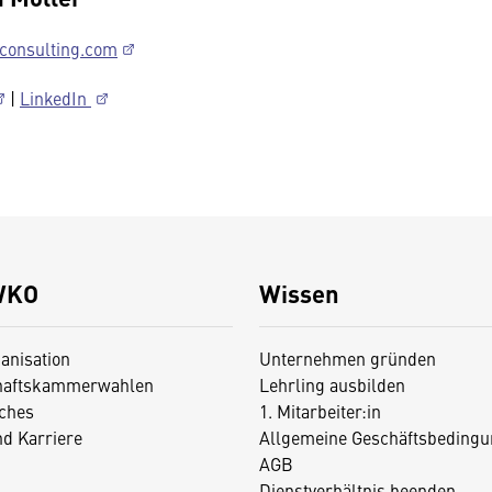
onsulting.com
|
LinkedIn
WKO
Wissen
anisation
Unternehmen gründen
haftskammerwahlen
Lehrling ausbilden
iches
1. Mitarbeiter:in
nd Karriere
Allgemeine Geschäftsbedingu
AGB
Dienstverhältnis beenden