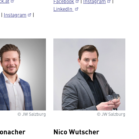
k.at
Facebook
|
Instagram
|
LinkedIn
|
Instagram
|
© JW Salzburg
© JW Salzburg
Ronacher
Nico Wutscher