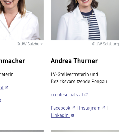
© JW Salzburg
© JW Salzburg
ehmacher
Andrea Thurner
reterin
LV-Stellvertreterin und
Bezirksvorsitzende Pongau
at
createsocials.at
Facebook
|
Instagram
|
LinkedIn