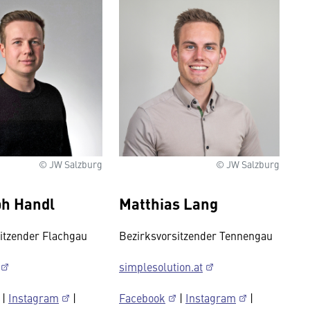
© JW Salzburg
© JW Salzburg
ph Handl
Matthias Lang
itzender Flachgau
Bezirksvorsitzender Tennengau
simplesolution.at
|
Instagram
|
Facebook
|
Instagram
|