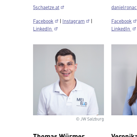
5schaetze.at
danielrona
Facebook
|
Instagram
|
Facebook
LinkedIn
LinkedIn
© JW Salzburg
Thomas Würmer
Veronik