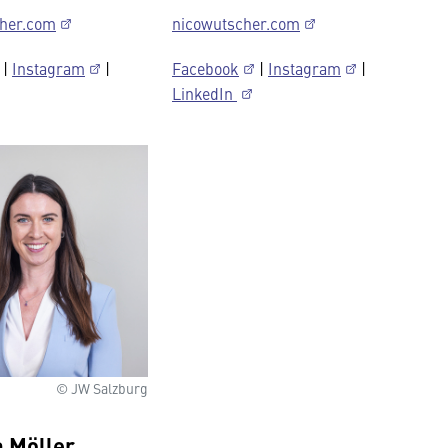
cher.com
nicowutscher.com
|
Instagram
|
Facebook
|
Instagram
|
LinkedIn
© JW Salzburg
a Möller