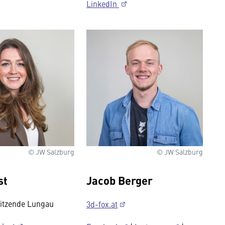
LinkedIn
© JW Salzburg
© JW Salzburg
st
Jacob Berger
sitzende Lungau
3d-fox.at