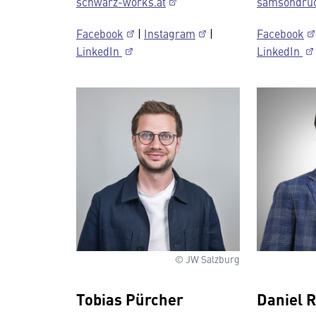
schwarz-works.at
samsondruc
Facebook
|
Instagram
|
Facebook
LinkedIn
LinkedIn
© JW Salzburg
Tobias Pürcher
Daniel 