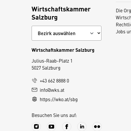
Wirtschaftskammer
Die Org
Salzburg
Wirtsc
Rechtl
Jobs u
Wirtschaftskammer Salzburg
Julius-Raab-Platz 1
5027 Salzburg
D
i
+43 662 8888 0
e
info@wks.at
s
https://wko.at/sbg
e
S
Besuchen Sie uns auf:
e
it