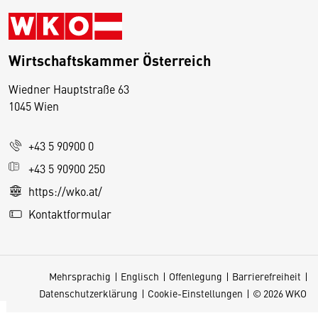
Wirtschaftskammer Österreich
Wiedner Hauptstraße 63
D
1045 Wien
i
e
+43 5 90900 0
s
e
+43 5 90900 250
S
https://wko.at/
e
Kontaktformular
it
e
v
Mehrsprachig
Englisch
Offenlegung
Barrierefreiheit
e
Datenschutzerklärung
Cookie-Einstellungen
© 2026 WKO
r