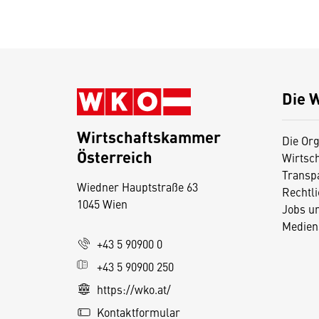
Die 
Wirtschaftskammer
Die Org
Österreich
Wirtsc
D
Transp
Wiedner Hauptstraße 63
i
Rechtl
1045 Wien
Jobs u
e
Medien
s
+43 5 90900 0
e
+43 5 90900 250
S
e
https://wko.at/
it
Kontaktformular