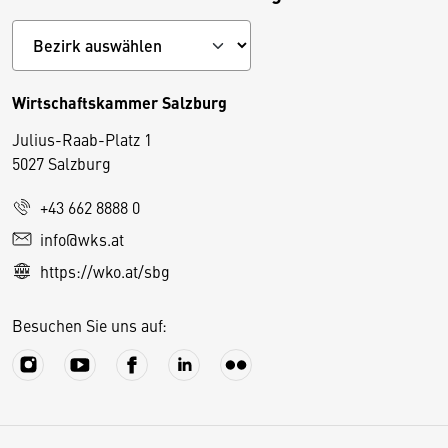
Wirtschaftskammer Salzburg
Julius-Raab-Platz 1
5027 Salzburg
D
+43 662 8888 0
i
info@wks.at
e
https://wko.at/sbg
s
e
Besuchen Sie uns auf:
S
e
it
e
v