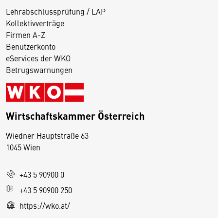
Lehrabschlussprüfung / LAP
Kollektivverträge
Firmen A-Z
Benutzerkonto
eServices der WKO
Betrugswarnungen
Wirtschaftskammer Österreich
Wiedner Hauptstraße 63
D
1045 Wien
i
e
+43 5 90900 0
s
e
+43 5 90900 250
S
https://wko.at/
e