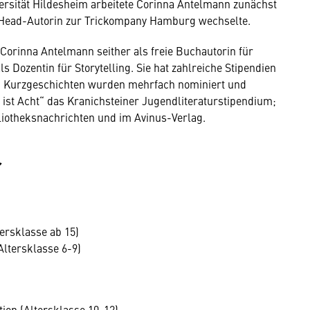
iversität Hildesheim arbeitete Corinna Antelmann zunächst
s Head-Autorin zur Trickompany Hamburg wechselte.
Corinna Antelmann seither als freie Buchautorin für
 Dozentin für Storytelling. Sie hat zahlreiche Stipendien
nd Kurzgeschichten wurden mehrfach nominiert und
 ist Acht“ das Kranichsteiner Jugendliteraturstipendium;
liotheksnachrichten und im Avinus-Verlag.
r
ersklasse ab 15)
(Altersklasse 6-9)
tion (Altersklasse 10-12)