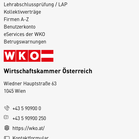
Lehrabschlussprüfung / LAP
Kollektivverträge
Firmen A-Z
Benutzerkonto
eServices der WKO
Betrugswarnungen
Wirtschaftskammer Österreich
Wiedner Hauptstraße 63
D
1045 Wien
i
e
+43 5 90900 0
s
e
+43 5 90900 250
S
https://wko.at/
e
Kontaktformular