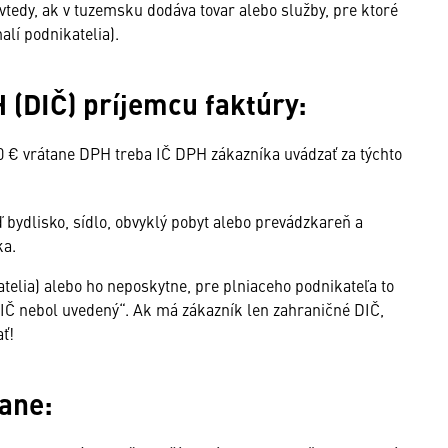
vtedy, ak v tuzemsku dodáva tovar alebo služby, pre ktoré
alí podnikatelia).
H (DIČ) príjemcu faktúry:
0 € vrátane DPH treba IČ DPH zákazníka uvádzať za týchto
bydlisko, sídlo, obvyklý pobyt alebo prevádzkareň a
ka.
telia) alebo ho neposkytne, pre plniaceho podnikateľa to
IČ nebol uvedený“. Ak má zákazník len zahraničné DIČ,
ť!
ane: