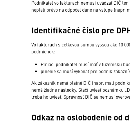
Podnikateľ vo faktúrach nemusí uvádzať DIČ len 
neplatí právo na odpočet dane na vstupe (napr. m
Identifikačné číslo pre DP
Vo faktúrach s celkovou sumou vyššou ako 10 00
podmienok:
Plniaci podnikateľ musí mať v tuzemsku buď 
plnenie sa musí vykonať pre podnik zákazní
Ak zákazník nemá platné DIČ (napr. malí podnika
nemá žiadne následky. Stačí uviesť poznámku „D
treba ho uviesť. Správnosť DIČ sa nemusí overova
Odkaz na oslobodenie od d