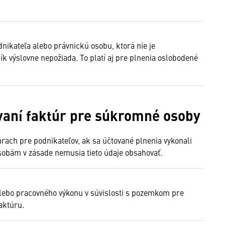
nikateľa alebo právnickú osobu, ktorá nie je
ník výslovne nepožiada. To platí aj pre plnenia oslobodené
vaní faktúr pre súkromné osoby
úrach pre podnikateľov, ak sa účtované plnenia vykonali
obám v zásade nemusia tieto údaje obsahovať.
alebo pracovného výkonu v súvislosti s pozemkom pre
faktúru.