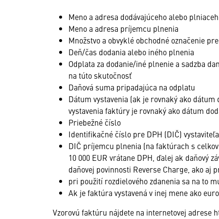
Meno a adresa dodávajúceho alebo plniaceh
Meno a adresa príjemcu plnenia
Množstvo a obvyklé obchodné označenie pre
Deň/čas dodania alebo iného plnenia
Odplata za dodanie/iné plnenie a sadzba dan
na túto skutočnosť
Daňová suma pripadajúca na odplatu
Dátum vystavenia (ak je rovnaký ako dátum 
vystavenia faktúry je rovnaký ako dátum dod
Priebežné číslo
Identifikačné číslo pre DPH (DIČ) vystaviteľa
DIČ príjemcu plnenia (na faktúrach s celko
10 000 EUR vrátane DPH, ďalej ak daňový z
daňovej povinnosti Reverse Charge, ako aj p
pri použití rozdielového zdanenia sa na to m
Ak je faktúra vystavená v inej mene ako eur
Vzorovú faktúru nájdete na internetovej adrese