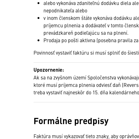
alebo vykonáva zdaniteľnú dodávku diela al
nepodnikateľa alebo
v inom členskom štáte vykonáva dodávku ale
príjemcu plnenia a dodávateľ v tomto člens
prevádzkareň podieľajúcu sa na plnení.
Prodaja po pošti aktivna (posebna pravila za
Povinnosť vystaviť faktúru si musí splniť do šies
Upozornenie:
Ak sa na zvyšnom území Spoločenstva vykonávajú
ktoré musí príjemca plnenia odviesť daň (Revers
treba vystaviť najneskôr do 15. dňa kalendárneh
Formálne predpisy
Faktúra musí vykazovať tieto znaky, aby oprávňo