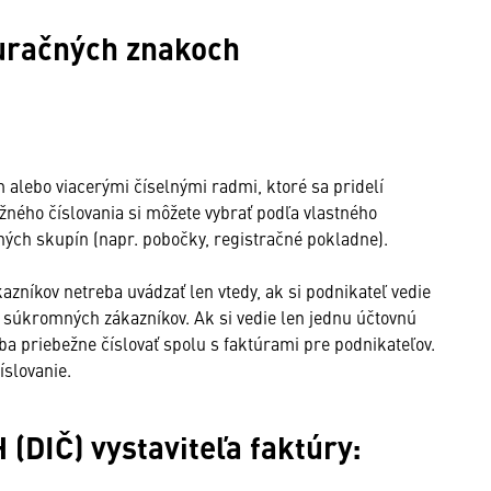
turačných znakoch
 alebo viacerými číselnými radmi, ktoré sa pridelí
ežného číslovania si môžete vybrať podľa vlastného
vných skupín (napr. pobočky, registračné pokladne).
zníkov netreba uvádzať len vtedy, ak si podnikateľ vedie
 súkromných zákazníkov. Ak si vedie len jednu účtovnú
a priebežne číslovať spolu s faktúrami pre podnikateľov.
íslovanie.
 (DIČ) vystaviteľa faktúry: