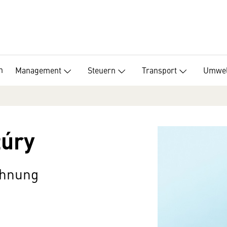
n
Management
Steuern
Transport
Umwel
túry
chnung