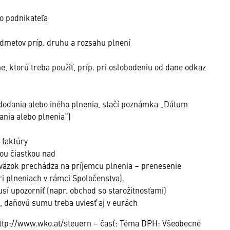
o podnikateľa
dmetov príp. druhu a rozsahu plnení
e, ktorú treba použiť, príp. pri oslobodeniu od dane odkaz
dodania alebo iného plnenia, stačí poznámka „Dátum
ania alebo plnenia“)
 faktúry
vou čiastkou nad
áväzok prechádza na príjemcu plnenia – prenesenie
ri plneniach v rámci Spoločenstva).
usí upozorniť (napr. obchod so starožitnosťami)
o, daňovú sumu treba uviesť aj v eurách
 http://www.wko.at/steuern – časť: Téma DPH: Všeobecné