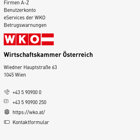
Firmen A-Z
Benutzerkonto
eServices der WKO
Betrugswarnungen
Wirtschaftskammer Österreich
Wiedner Hauptstraße 63
D
1045 Wien
i
e
+43 5 90900 0
s
e
+43 5 90900 250
S
https://wko.at/
e
Kontaktformular
it
e