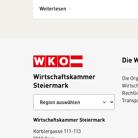
Weiterlesen
Die 
Wirtschaftskammer
Die Org
Steiermark
Wirtsc
Rechtl
Transp
Wirtschaftskammer Steiermark
D
Körblergasse 111-113
i