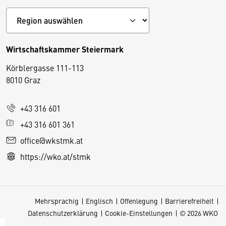
Wirtschaftskammer Steiermark
Körblergasse 111-113
D
8010 Graz
i
e
+43 316 601
s
e
+43 316 601 361
S
office@wkstmk.at
e
https://wko.at/stmk
it
e
v
Mehrsprachig
Englisch
Offenlegung
Barrierefreiheit
e
Datenschutzerklärung
Cookie-Einstellungen
© 2026 WKO
r