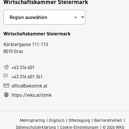
Wirtschaftskammer Steiermark
Wirtschaftskammer Steiermark
Körblergasse 111-113
D
8010 Graz
i
e
+43 316 601
s
e
+43 316 601 361
S
office@wkstmk.at
e
https://wko.at/stmk
it
e
v
Mehrsprachig
Englisch
Offenlegung
Barrierefreiheit
e
Datenschutzerklärung
Cookie-Einstellungen
© 2026 WKO