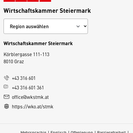
Wirtschaftskammer Steiermark
Wirtschaftskammer Steiermark
Körblergasse 111-113
D
8010 Graz
i
e
+43 316 601
s
e
+43 316 601 361
S
office@wkstmk.at
e
https://wko.at/stmk
it
e
v
Mehrsprachig
Englisch
Offenlegung
Barrierefreiheit