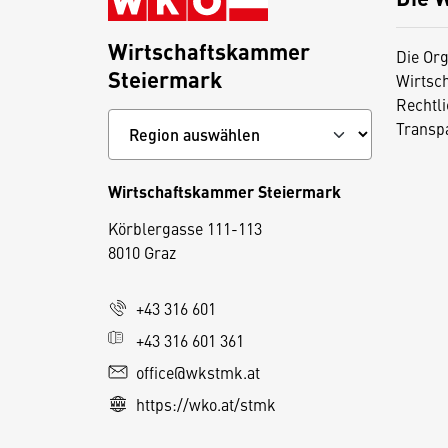
Wirtschaftskammer
Die Org
Steiermark
Wirtsc
Rechtl
Transp
Wirtschaftskammer Steiermark
D
Körblergasse 111-113
i
8010 Graz
e
s
+43 316 601
e
+43 316 601 361
S
e
office@wkstmk.at
it
https://wko.at/stmk
e