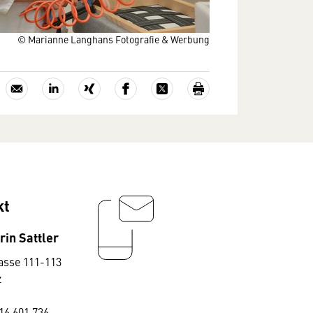
© Marianne Langhans Fotografie & Werbung
kt
rin Sattler
asse 111-113
z
16 601 736