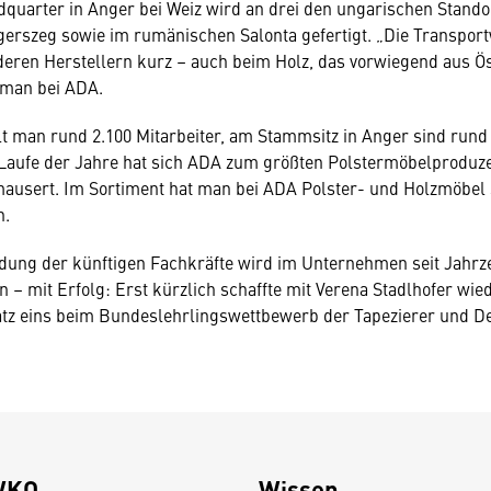
dquarter in Anger bei Weiz wird an drei den ungarischen Stand
erszeg sowie im rumänischen Salonta gefertigt. „Die Transpor
deren Herstellern kurz – auch beim Holz, das vorwiegend aus Ö
 man bei ADA.
t man rund 2.100 Mitarbeiter, am Stammsitz in Anger sind rund 
 Laufe der Jahre hat sich ADA zum größten Polstermöbelproduz
mausert. Im Sortiment hat man bei ADA Polster- und Holzmöbel
n.
dung der künftigen Fachkräfte wird im Unternehmen seit Jahrz
 – mit Erfolg: Erst kürzlich schaffte mit Verena Stadlhofer wie
atz eins beim Bundeslehrlingswettbewerb der Tapezierer und D
WKO
Wissen