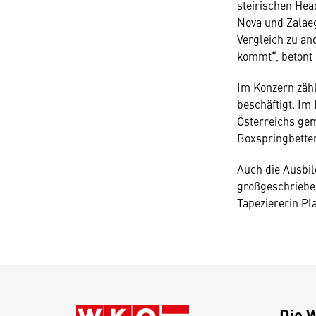
steirischen Hea
Nova und Zalaeg
Vergleich zu an
kommt“, betont
Im Konzern zähl
beschäftigt. Im
Österreichs ge
Boxspringbette
Auch die Ausbil
großgeschrieben
Tapeziererin Pl
Die 