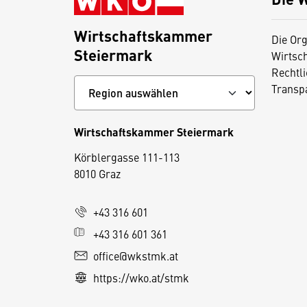
Wirtschaftskammer
Die Org
Steiermark
Wirtsc
Rechtl
Transp
Wirtschaftskammer Steiermark
D
Körblergasse 111-113
i
8010 Graz
e
s
+43 316 601
e
+43 316 601 361
S
e
office@wkstmk.at
it
https://wko.at/stmk
e