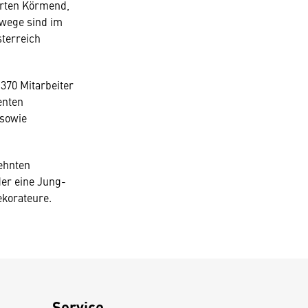
orten Körmend,
twege sind im
sterreich
370 Mitarbeiter
enten
 sowie
ehnten
der eine Jung-
ekorateure.
Service