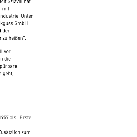
Mit Szlavik hat
– mit
ndustrie. Unter
ruckguss GmbH
d der
 zu heißen“.
ll vor
n die
spürbare
 geht,
1957 als „Erste
Zusätzlich zum