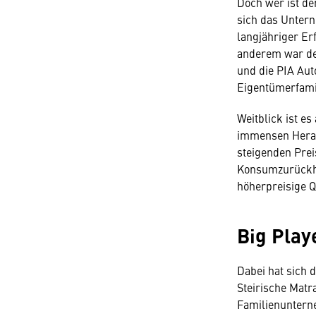
Doch wer ist de
sich das Untern
langjähriger Er
anderem war de
und die PIA Aut
Eigentümerfamil
Weitblick ist es
immensen Herau
steigenden Prei
Konsumzurückhal
höherpreisige Q
Big Play
Dabei hat sich 
Steirische Matr
Familienuntern