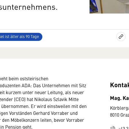
onsunternehmens.
el ist älter als 90 Tage
eht beim oststeirischen
Konta
oduzenten ADA: Das Unternehmen mit Sitz
seit kurzem unter neuer Leitung, als neuer
Mag. Ka
zender (CEO) hat Nikolaus Szlavik Mitte
 übernommen. Er wird einstweilen mit den
Körblerg
rigen Vorständen Gerhard Vorraber und
8010 Gra
 den Möbelkonzern leiten, bevor Vorraber
in Pension geht.
+43 3