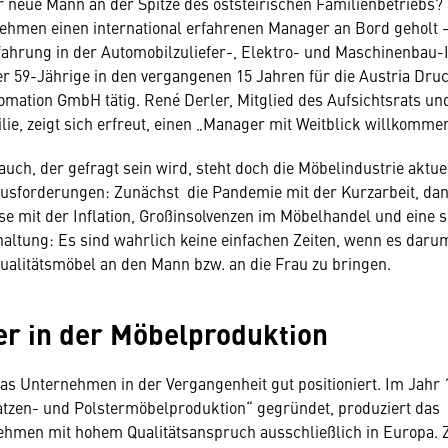
r neue Mann an der Spitze des oststeirischen Familienbetriebs? 
ehmen einen international erfahrenen Manager an Bord geholt 
fahrung in der Automobilzuliefer-, Elektro- und Maschinenbau-I
r 59-Jährige in den vergangenen 15 Jahren für die Austria D
omation GmbH tätig. René Derler, Mitglied des Aufsichtsrats un
ie, zeigt sich erfreut, einen „Manager mit Weitblick willkommen
 auch, der gefragt sein wird, steht doch die Möbelindustrie aktue
sforderungen: Zunächst die Pandemie mit der Kurzarbeit, dan
se mit der Inflation, Großinsolvenzen im Möbelhandel und eine 
tung: Es sind wahrlich keine einfachen Zeiten, wenn es darum
ualitätsmöbel an den Mann bzw. an die Frau zu bringen.
er in der Möbelproduktion
das Unternehmen in der Vergangenheit gut positioniert. Im Jahr 
atzen- und Pols­termöbelproduktion“ gegründet, produziert das
ehmen mit hohem Qualitätsanspruch ausschließlich in Europa. 