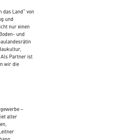
en das Land“ von
ng und
icht nur einen
 Boden- und
aulandesrätin
Baukultur,
Als Partner ist
n wir die
engewerbe –
et alter
en,
Leitner
ohann