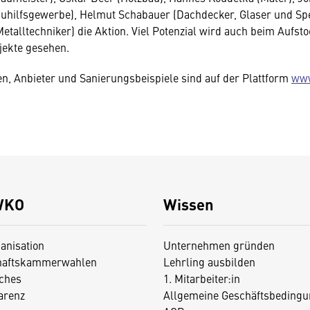
auhilfsgewerbe), Helmut Schabauer (Dachdecker, Glaser und Sp
etalltechniker) die Aktion. Viel Potenzial wird auch beim Aufst
jekte gesehen.
n, Anbieter und Sanierungsbeispiele sind auf der Plattform
www
WKO
Wissen
anisation
Unternehmen gründen
haftskammerwahlen
Lehrling ausbilden
iches
1. Mitarbeiter:in
arenz
Allgemeine Geschäftsbedingu