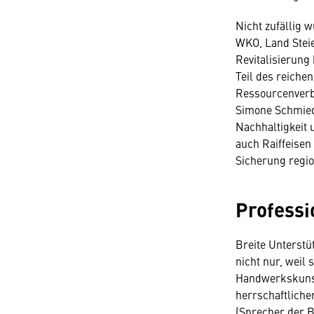
Nicht zufällig 
WKO, Land Steie
Revitalisierung
Teil des reiche
Ressourcenverb
Simone Schmiedt
Nachhaltigkeit 
auch Raiffeisen
Sicherung regio
Professi
Breite Unterst
nicht nur, weil 
Handwerkskunst 
herrschaftliche
(Sprecher der B