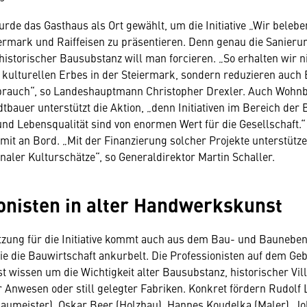
wurde das Gasthaus als Ort gewählt, um die Initiative „Wir beleb
rmark und Raiffeisen zu präsentieren. Denn genau die Sanieru
 historischer Bausubstanz will man forcieren. „So erhalten wir n
n kulturellen Erbes in der Steiermark, sondern reduzieren auch
rauch“, so Landeshauptmann Christopher Drexler. Auch Wohnb
bauer unterstützt die Aktion, „denn Initiativen im Bereich der 
und Lebensqualität sind von enormen Wert für die Gesellschaft.“ 
 mit an Bord. „Mit der Finanzierung solcher Projekte unterstütze
naler Kulturschätze“, so Generaldirektor Martin Schaller.
onisten in alter Handwerkskunst
ützung für die Initiative kommt auch aus dem Bau- und Bauneb
sie die Bauwirtschaft ankurbelt. Die Professionisten auf dem Gebi
wissen um die Wichtigkeit alter Bausubstanz, historischer Vill
r Anwesen oder still gelegter Fabriken. Konkret fördern Rudolf 
aumeister), Oskar Beer (Holzbau), Hannes Koudelka (Maler), J