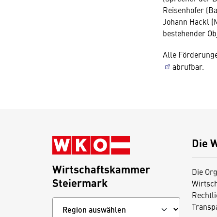
Reisenhofer (B
Johann Hackl (M
bestehender Ob
Alle Förderunge
abrufbar.
Die 
Wirtschaftskammer
Die Org
Steiermark
Wirtsc
Rechtl
Transp