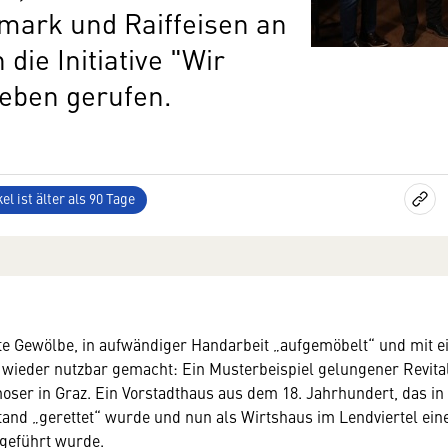
mark und Raiffeisen an
ie Initiative "Wir
Leben gerufen.
el ist älter als 90 Tage
e Gewölbe, in aufwändiger Handarbeit „aufgemöbelt“ und mit ei
wieder nutzbar gemacht: Ein Musterbeispiel gelungener Revital
ser in Graz. Ein Vorstadthaus aus dem 18. Jahrhundert, das in
tand „gerettet“ wurde und nun als Wirtshaus im Lendviertel ein
geführt wurde.