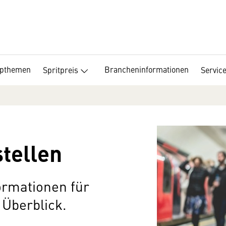
opthemen
Brancheninformationen
Spritpreis
Servic
stellen
ormationen für
 Überblick.