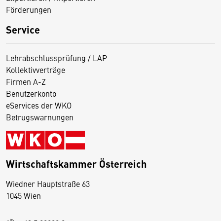
Förderungen
Service
Lehrabschlussprüfung / LAP
Kollektivverträge
Firmen A-Z
Benutzerkonto
eServices der WKO
Betrugswarnungen
Wirtschaftskammer Österreich
Wiedner Hauptstraße 63
D
1045 Wien
i
e