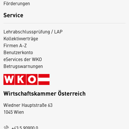
Förderungen
Service
Lehrabschlussprüfung / LAP
Kollektivverträge
Firmen A-Z
Benutzerkonto
eServices der WKO
Betrugswarnungen
Wirtschaftskammer Österreich
Wiedner Hauptstraße 63
D
1045 Wien
i
e
+43 5 90900 0