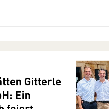
tten Gitterle
H: Ein
 feiert