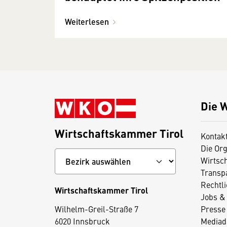
Weiterlesen
Die 
Wirtschaftskammer Tirol
Kontak
Die Org
Wirtsc
Transp
Rechtl
Wirtschaftskammer Tirol
Jobs & 
D
Wilhelm-Greil-Straße 7
Presse
i
6020 Innsbruck
Mediad
e