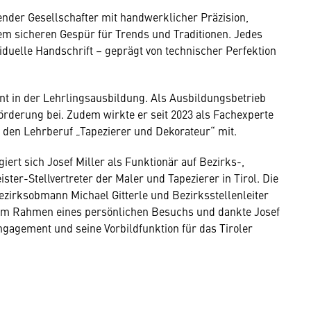
render Gesellschafter mit handwerklicher Präzision,
em sicheren Gespür für Trends und Traditionen. Jedes
viduelle Handschrift – geprägt von technischer Perfektion
t in der Lehrlingsausbildung. Als Ausbildungsbetrieb
rderung bei. Zudem wirkte er seit 2023 als Fachexperte
r den Lehrberuf „Tapezierer und Dekorateur“ mit.
ert sich Josef Miller als Funktionär auf Bezirks-,
er-Stellvertreter der Maler und Tapezierer in Tirol. Die
zirksobmann Michael Gitterle und Bezirksstellenleiter
im Rahmen eines persönlichen Besuchs und dankte Josef
ngagement und seine Vorbildfunktion für das Tiroler