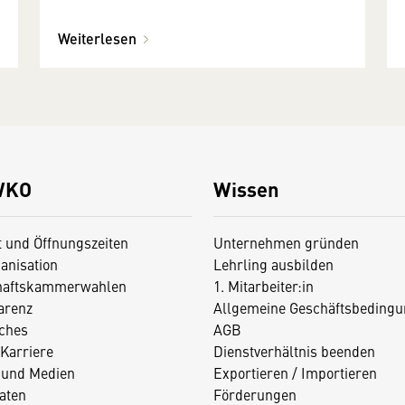
Weiterlesen
WKO
Wissen
t und Öffnungszeiten
Unternehmen gründen
anisation
Lehrling ausbilden
haftskammerwahlen
1. Mitarbeiter:in
arenz
Allgemeine Geschäftsbedingu
iches
AGB
Karriere
Dienstverhältnis beenden
 und Medien
Exportieren / Importieren
aten
Förderungen