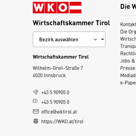
Die 
Wirtschaftskammer Tirol
Kontak
Die Org
Wirtsc
Transp
Rechtl
Wirtschaftskammer Tirol
Jobs & 
D
Wilhelm-Greil-Straße 7
Presse
i
6020 Innsbruck
Mediad
e
e-Paper
s
+43 5 90905 0
e
+43 5 90905 0
S
e
office@wktirol.at
it
https://WKO.at/tirol
e
v