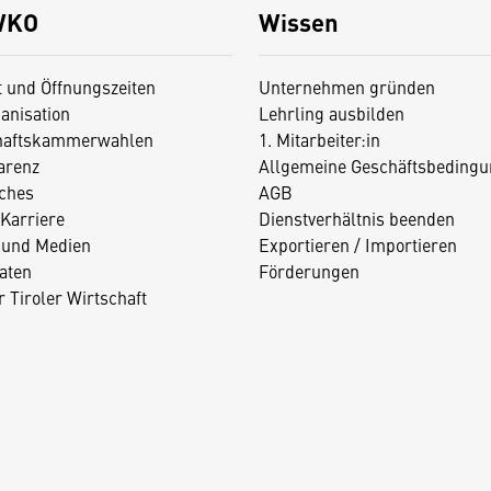
WKO
Wissen
t und Öffnungszeiten
Unternehmen gründen
anisation
Lehrling ausbilden
haftskammerwahlen
1. Mitarbeiter:in
arenz
Allgemeine Geschäftsbedingu
iches
AGB
Karriere
Dienstverhältnis beenden
 und Medien
Exportieren / Importieren
aten
Förderungen
 Tiroler Wirtschaft