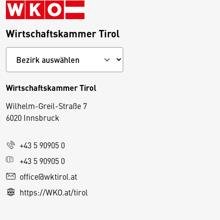
Wirtschaftskammer Tirol
Wirtschaftskammer Tirol
Wilhelm-Greil-Straße 7
D
6020 Innsbruck
i
e
+43 5 90905 0
s
e
+43 5 90905 0
S
office@wktirol.at
e
https://WKO.at/tirol
it
e