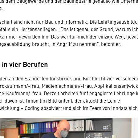
us dem Baugewerbe und der Bauindustrie genauso wie Untern
g.
chaft sind nicht nur Bau und Informatik. Die Lehrlingsausbild
falls ein Herzensanliegen. „Das ist genau der Grund, warum ich
kammer geworden bin. Das war für mich der einzige Weg, gewis
ingsausbildung braucht, in Angriff zu nehmen“, betont er.
 in vier Berufen
den an den Standorten Innsbruck und Kirchbichl vier verschie
ürokaufmann/-frau, Medienfachmann/-frau, Applikationsentwic
-Kaufmann/-frau. Derzeit arbeiten fünf engagierte Lehrlinge 
r davon ist Timon (im Bild unten), der aktuell die Lehre
wicklung – Coding absolviert und sich im Team von Inndata sicht