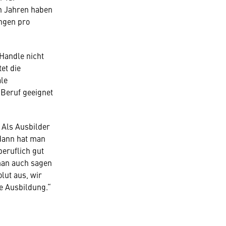
hn Jahren haben
ngen pro
 Handle nicht
et die
le
 Beruf geeignet
. Als Ausbilder
dann hat man
beruflich gut
man auch sagen
lut aus, wir
e Ausbildung.“