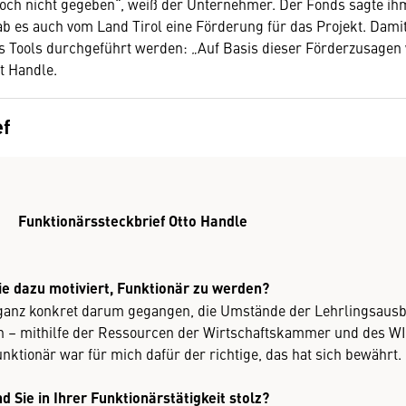
och nicht gegeben“, weiß der Unternehmer. Der Fonds sagte ih
gab es auch vom Land Tirol eine Förderung für das Projekt. Dami
s Tools durchgeführt werden: „Auf Basis dieser Förderzusagen
t Handle.
ef
Funktionärssteckbrief Otto Handle
ie dazu motiviert, Funktionär zu werden?
s ganz konkret darum gegangen, die Umstände der Lehrlingsausb
n – mithilfe der Ressourcen der Wirtschaftskammer und des WI
nktionär war für mich dafür der richtige, das hat sich bewährt.
d Sie in Ihrer Funktionärstätigkeit stolz?