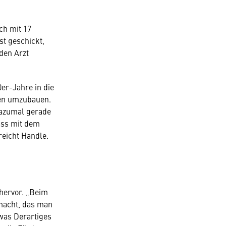
ch mit 17
st geschickt,
den Arzt
er-Jahre in die
men umzubauen.
dazumal gerade
dass mit dem
eicht Handle.
hervor. „Beim
macht, das man
was Derartiges