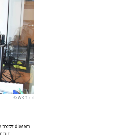
© WK Tirol
 trotzt diesem
r für