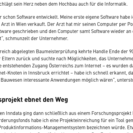
chlägt sein Herz neben dem Hochbau auch für die Informatik.
 schon Software entwickelt. Meine erste eigene Software habe i
 Arzt in Wien verkauft. Der Arzt hat mir seinen Computer per Po
ftware geschrieben und den Computer samt Software wieder an 
t“, schmunzelt der Unternehmer.
reich abgelegten Baumeisterprüfung kehrte Handle Ende der 90
r Eltern zurück und suchte nach Möglichkeiten, das Unterneh
e entstehenden Zugang Österreichs zum Internet – es wurden 
rnet-Knoten in Innsbruck errichtet – habe ich schnell erkannt, 
s Bauwesen interessante Anwendungen möglich wären“, unterstr
projekt ebnet den Weg
n Inndata ging dann schließlich aus einem Forschungsprojekt 
erungsfonds habe ich eine Projekteinreichung für ein Tool ge
 Produktinformations-Managementsystem bezeichnen würde. Et