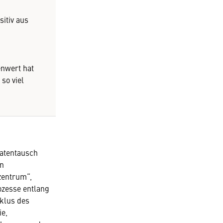
sitiv aus
enwert hat
so viel
Datentausch
an
zentrum“,
ozesse entlang
klus des
ie,