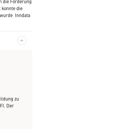
m die Förderung
t konnte die
 wurde Inndata
ildung zu
FI. Der