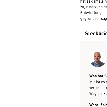
hat es damals n
zu, zusätzlich 
Entwicklung de
gegründet“, sag
Steckbri
Was hat S
Mir ist e
verbesser
Weg als Fu
Worauf sin