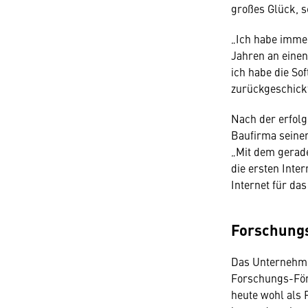
großes Glück, s
„Ich habe immer
Jahren an einen
ich habe die So
zurückgeschick
Nach der erfolg
Baufirma seine
„Mit dem gerad
die ersten Inte
Internet für da
Forschungs
Das Unternehme
Forschungs-Förd
heute wohl als