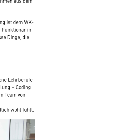
ehmen aus dem
ung ist dem WK-
 Funktionär in
se Dinge, die
dene Lehrberufe
klung – Coding
im Team von
lich wohl fühlt.